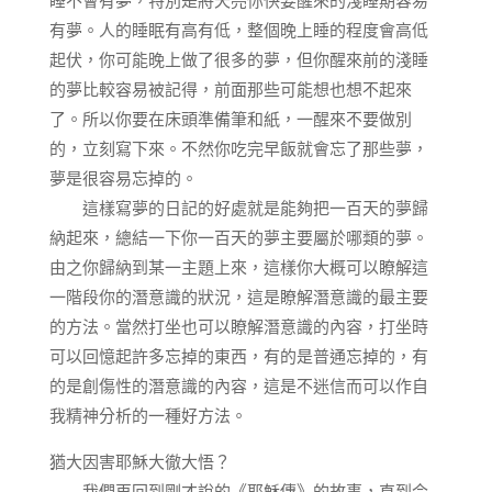
睡不會有夢，特別是將天亮你快要醒來的淺睡期容易
有夢。人的睡眠有高有低，整個晚上睡的程度會高低
起伏，你可能晚上做了很多的夢，但你醒來前的淺睡
的夢比較容易被記得，前面那些可能想也想不起來
了。所以你要在床頭準備筆和紙，一醒來不要做別
的，立刻寫下來。不然你吃完早飯就會忘了那些夢，
夢是很容易忘掉的。
這樣寫夢的日記的好處就是能夠把一百天的夢歸
納起來，總結一下你一百天的夢主要屬於哪類的夢。
由之你歸納到某一主題上來，這樣你大概可以瞭解這
一階段你的潛意識的狀況，這是瞭解潛意識的最主要
的方法。當然打坐也可以瞭解潛意識的內容，打坐時
可以回憶起許多忘掉的東西，有的是普通忘掉的，有
的是創傷性的潛意識的內容，這是不迷信而可以作自
我精神分析的一種好方法。
猶大因害耶穌大徹大悟？
我們再回到剛才說的《耶穌傳》的故事，直到今