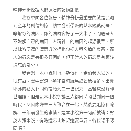
精神分析挖掘人們遺忘的記憶創傷
我簡單向各位報告，精神分析最重要的就是追溯
到童年的創傷記憶。精神分析學派的基本觀點就是：
瞭解你的病因，你的病就會好了一大半了，問題是人
不瞭解自己的病因。人精神上的病因的起源很早，所
以佛洛伊德的潛意識說裡也包括人遺忘掉的東西，而
人的遺忘是有很多原因的，但正常人的遺忘是有應該
遺忘的部分。
我看過一本小說叫《耶穌傳》，希伯萊人寫的，
很有趣。書中寫道耶穌和當時羅馬總督彼拉多、出賣
耶穌的猶大都同時投胎到二十世紀來。基督教沒有轉
世理論，但是這本小說卻讓三人都同時轉世到同一個
時代，又因緣際會三人聚合在一起，然後要追憶和瞭
解二千年前發生的事情。這本小說第一句話就講：對
於人類來說，有時遺忘比銘記還要重要。各位認不認
同呢？