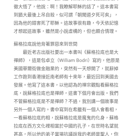
徹大悟了，他說：啊！我瞭解耶穌的話了。這本書寫
到猶大最後上吊自殺，似可謂「朝聞道夕死可矣」，
因為他的錯害死了耶穌。這故事很有趣，今天依記憶
才想起這故事，雖然是小說虛構的，但也頗合情理。
蘇格拉底說他背著罪惡來到世間
最近老古出版社要出一本書叫《蘇格拉底也是大
禪師》，這是包卓立（William Bodri）寫的，他原是
美國華爾街做金融業的，突然有一天想開了，就辭掉
工作跑到香港接近南老師有十來年，最近回到美國去
發展。他寫了這本書，以他認為的禪宗觀點看蘇格拉
底，說蘇格拉底也是禪師，這書下個月會出版。我們
不管蘇格拉底是不是禪師？不過，我別講一個故事是
另外一個人寫的。書中寫到在希臘有一個人會看相，
一看蘇格拉底的相，說蘇格拉底是魔鬼的化身，蘇格
拉底在西方文化裡相當於中國的孔子，在世時名望就
甚高，所以他的弟子當場抗議說我的老師是聖人，你