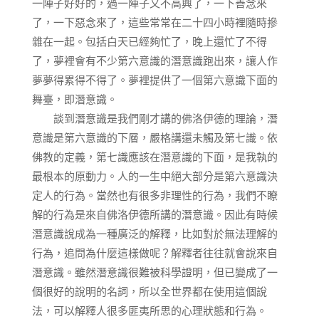
一陣子好好的，過一陣子又不高興了，一下善念來
了，一下惡念來了，這些常常在二十四小時裡隨時摻
雜在一起。包括白天已經夠忙了，晚上還忙了不得
了，夢裡會有不少第六意識的潛意識跑出來，讓人作
夢夢得累得不得了。夢裡提供了一個第六意識下面的
舞臺，即潛意識。
談到潛意識是我們剛才講的佛洛伊德的理論，潛
意識是第六意識的下層，嚴格講還未觸及第七識。依
佛教的定義，第七識應該在潛意識的下面，是我執的
最根本的原動力。人的一生中絕大部分是第六意識決
定人的行為。當然也有很多非理性的行為，我們不瞭
解的行為是來自佛洛伊德所講的潛意識。因此有時候
潛意識說成為一種廣泛的解釋，比如對於無法理解的
行為，追問為什麼這樣做呢？解釋者往往就會說來自
潛意識。雖然潛意識很難被科學證明，但已變成了一
個很好的說明的名詞，所以全世界都在使用這個說
法，可以解釋人很多匪夷所思的心理狀態和行為。