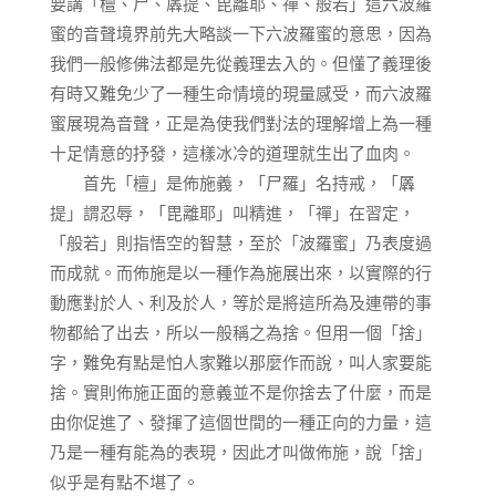
要講「檀、尸、羼提、毘離耶、禪、般若」這六波羅
蜜的音聲境界前先大略談一下六波羅蜜的意思，因為
我們一般修佛法都是先從義理去入的。但懂了義理後
有時又難免少了一種生命情境的現量感受，而六波羅
蜜展現為音聲，正是為使我們對法的理解增上為一種
十足情意的抒發，這樣冰冷的道理就生出了血肉。
首先「檀」是佈施義，「尸羅」名持戒，「羼
提」謂忍辱，「毘離耶」叫精進，「禪」在習定，
「般若」則指悟空的智慧，至於「波羅蜜」乃表度過
而成就。而佈施是以一種作為施展出來，以實際的行
動應對於人、利及於人，等於是將這所為及連帶的事
物都給了出去，所以一般稱之為捨。但用一個「捨」
字，難免有點是怕人家難以那麼作而說，叫人家要能
捨。實則佈施正面的意義並不是你捨去了什麼，而是
由你促進了、發揮了這個世間的一種正向的力量，這
乃是一種有能為的表現，因此才叫做佈施，說「捨」
似乎是有點不堪了。