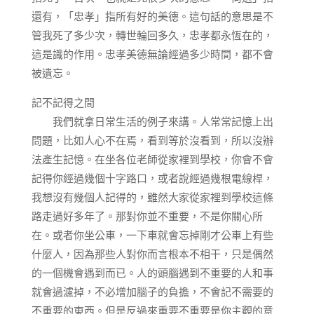
還有，「忠孝」指所有好的美德。這句話的意思是不
管我死了多少次，轉世輪回多久，忠孝都永恆在的，
這是識的作用。忠孝美德無論經過多少時間，都不會
被遺忘。
記不記得之間
我們就拿日常生活的例子來講。人常常記憶上出
問題，比如人心不在焉，看到等於沒看到，所以沒辦
法產生記憶。在坐各位老師從家裡到學校，你會不會
記得你經過幾個十字路口，或者說經過幾根電線桿，
我想沒有幾個人記得的，雖然大家從家裡到學校這條
路走過好多年了。那對你並不重要，不是你關心所
在。或者你坐公車，一下車就會忘掉剛才公車上有些
什麼人，因為那些人對你而言根本不相干，只是偶然
的一個機會遇到而已。人的頭腦遇到不重要的人和事
就會過濾掉，不必增加腦子的負擔，不會記不需要的
不重要的東西。但是反過來重要不重要是你主觀的意