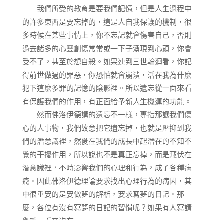
我們所受的教育是要我們記憶，但是人生過程中
的許多東西是要忘掉的，這是人自我保護的機制，很
多時候在某些事情上，你不忘記就會傷害自己，否則
過去諸多的心靈創傷常常或一下子湧現到心頭，你會
受不了，甚至於想自殺。如果連到三世輪迴看，你記
得前世做過的罪惡，你恐怕就會崩潰，活在我為什麼
犯下這麼多罪的記憶的陰影裡。所以遺忘從一面來看
有保護我們的作用，有正面給予新人生機運的功能。
然而佛洛伊德講的遺忘不一樣，專指那讓我們傷
心的人事物，我們故意把它遺忘掉，也就是壓抑到我
們的潛意識裡，然後在我們的成長中起潛在的不知不
覺的干擾作用，所以說也不是真正忘掉，而是藏伏在
潛意識裡，不時影響我們的心理和行為，成了各種病
癥。因此佛洛伊德理論要求找出心理行為的病因，其
中很重要的是要做夢的解析，要求寫夢的日記。那
麼，各位有沒有寫夢的日記的習慣呢？如果有人寫請