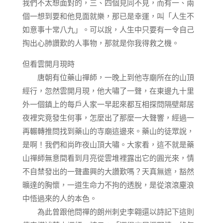
我們不太想面對的，三、四個見同不見，而有一、兩
個一想到要和他見面就樂，那已是幸運，叫「人生不
如意事十常八九」。可以說，人生中只要有一令自己
掏出心肺讚歎的人事物，那就是你我得救之機。
但看雲開月現時
唐朝有位藥山禪師，一晚上到他寺廟所在的山頂
經行，忽然雲開月現，他大嘯了一聲，在東邊九十里
外一個鎮上的每戶人家一早起來都互相探問隔壁鄰居
夜裡究竟發生何事，怎麼出了那麼一大聲響，經過一
再輾轉推問找到藥山的寺廟這邊來。藥山的徒眾說，
是啊！我們和尚昨夜山頂大嘯。大家看，這不就是藥
山禪師無意間看到月亮從雲堆裡露出它的圓光來，情
不自禁發出的一聲盡興的大讚歎嗎？天真無遮，豁然
曠達的胸懷，一道生命力不拘的透脫，是從滾滾塵浪
中悟過來的人的本色。
為此曾跟他問禪的朗州刺史李翱還以詩記下這則