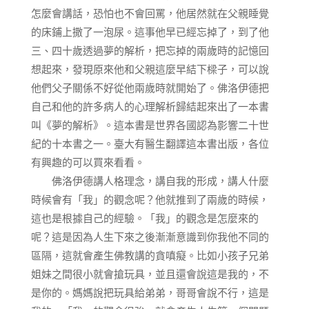
怎麼會講話，恐怕也不會回罵，他居然就在父親睡覺
的床鋪上撒了一泡尿。這事他早已經忘掉了，到了他
三、四十歲透過夢的解析，把忘掉的兩歲時的記憶回
想起來，發現原來他和父親這麼早結下樑子，可以說
他們父子關係不好從他兩歲時就開始了。佛洛伊德把
自己和他的許多病人的心理解析歸結起來出了一本書
叫《夢的解析》。這本書是世界各國認為影響二十世
紀的十本書之一。臺大有醫生翻譯這本書出版，各位
有興趣的可以買來看看。
佛洛伊德講人格理念，講自我的形成，講人什麼
時候會有「我」的觀念呢？他就推到了兩歲的時候，
這也是根據自己的經驗。「我」的觀念是怎麼來的
呢？這是因為人生下來之後漸漸意識到你我他不同的
區隔，這就會產生佛教講的貪嗔癡。比如小孩子兄弟
姐妹之間很小就會搶玩具，並且還會說這是我的，不
是你的。媽媽說把玩具給弟弟，哥哥會說不行，這是