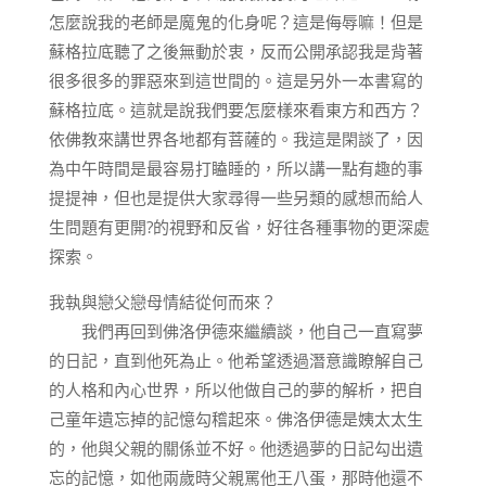
怎麼說我的老師是魔鬼的化身呢？這是侮辱嘛！但是
蘇格拉底聽了之後無動於衷，反而公開承認我是背著
很多很多的罪惡來到這世間的。這是另外一本書寫的
蘇格拉底。這就是說我們要怎麼樣來看東方和西方？
依佛教來講世界各地都有菩薩的。我這是閑談了，因
為中午時間是最容易打瞌睡的，所以講一點有趣的事
提提神，但也是提供大家尋得一些另類的感想而給人
生問題有更開?的視野和反省，好往各種事物的更深處
探索。
我執與戀父戀母情結從何而來？
我們再回到佛洛伊德來繼續談，他自己一直寫夢
的日記，直到他死為止。他希望透過潛意識瞭解自己
的人格和內心世界，所以他做自己的夢的解析，把自
己童年遺忘掉的記憶勾稽起來。佛洛伊德是姨太太生
的，他與父親的關係並不好。他透過夢的日記勾出遺
忘的記憶，如他兩歲時父親罵他王八蛋，那時他還不