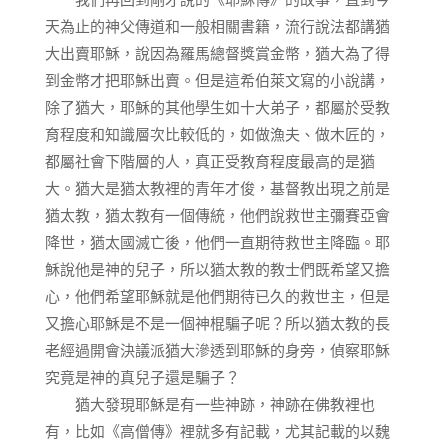
天為止的神父傳道和一般相關書籍，流行說法都講猶
大出賣耶穌，說因為羅馬總督獎賞金幣，猶大為了得
到金幣才把耶穌出賣。但是這希伯萊文寫的小說講，
除了猶大，耶穌的其他學生如十大弟子，都屬於受教
育程度和知識層次比較低的，如做漁夫、做木匠的，
都屬社會下階層的人，真正受教育程度最高的是猶
大。猶大是猶太教裡的青年才俊，基督教出現之前是
猶太教，猶太教有一個傳統，他們說救世主彌賽亞會
降世，猶太國滅亡後，他們一直期待救世主降臨。耶
穌說他是神的兒子，所以猶太教的教士們既希望又擔
心，他們希望耶穌就是他們期待已久的救世主，但是
又擔心耶穌是不是一個神棍騙子呢？所以猶太教的長
老經過開會決議派猶大滲透到耶穌的身旁，偵察耶穌
究竟是神的真兒子還是騙子？
猶大發現耶穌是有一些神跡，神跡在佛教裡也
有，比如《高僧傳》裡就多有記載，尤其記載的以魏