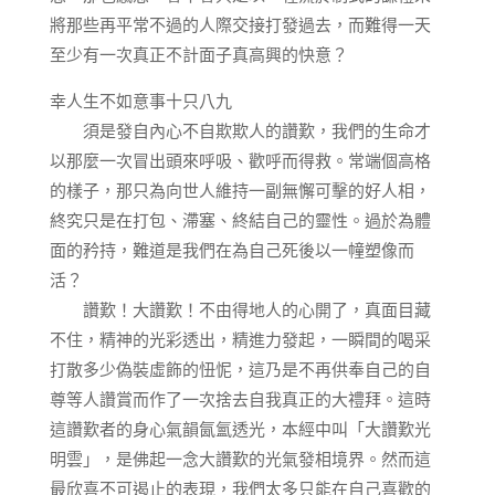
將那些再平常不過的人際交接打發過去，而難得一天
至少有一次真正不計面子真高興的快意？
幸人生不如意事十只八九
須是發自內心不自欺欺人的讚歎，我們的生命才
以那麼一次冒出頭來呼吸、歡呼而得救。常端個高格
的樣子，那只為向世人維持一副無懈可擊的好人相，
終究只是在打包、滯塞、終結自己的靈性。過於為體
面的矜持，難道是我們在為自己死後以一幢塑像而
活？
讚歎！大讚歎！不由得地人的心開了，真面目藏
不住，精神的光彩透出，精進力發起，一瞬間的喝采
打散多少偽裝虛飾的忸怩，這乃是不再供奉自己的自
尊等人讚賞而作了一次捨去自我真正的大禮拜。這時
這讚歎者的身心氣韻氤氳透光，本經中叫「大讚歎光
明雲」，是佛起一念大讚歎的光氣發相境界。然而這
最欣喜不可遏止的表現，我們太多只能在自己喜歡的