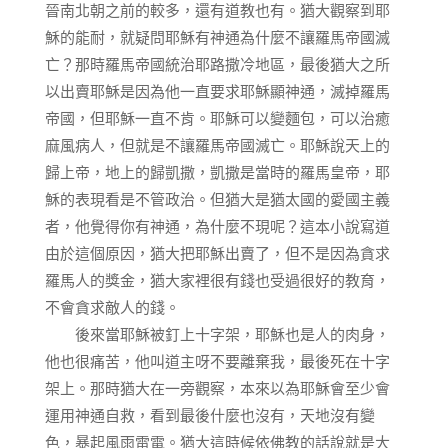
晉南北朝之前的較多，還有道教也有。猶大觀察到耶
穌的能耐，就疑問耶穌有神通為什麼不讓羅馬帝國滅
亡？那時羅馬帝國統治耶路撒冷地區，最後猶大之所
以出賣耶穌是因為他一直要求耶穌顯神通，滅掉羅馬
帝國，但耶穌一直不肯。耶穌可以變麵包，可以治癒
麻風病人，但就是不讓羅馬帝國滅亡。耶穌說天上的
歸上帝，地上的歸凱撒，凱撒是當時的羅馬皇帝，耶
穌的表現看是不管政治。但猶大是猶太國的愛國主義
者，他覺得你有神通，為什麼不現呢？這本小說寫道
由於這個原因，猶大把耶穌出賣了，但不是因為貪求
羅馬人的獎金，猶大家裡很有錢也受過很好的教育，
不會貪求敵人的錢。
後來當耶穌被釘上十字架，耶穌也是人的肉身，
他也很痛苦，他叫道主呀不要離棄我，最後死在十字
架上。那時猶大在一旁觀察，本來以為耶穌會至少會
運用神通自救，看到最後什麼也沒有，天地沒有變
色，暴起風雨雷電。猶大這時候依佛教的話說就是大