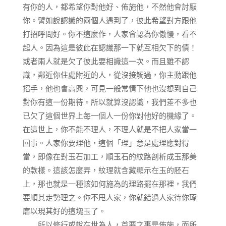
有你的人，都希望你對他好、佈施他，不然他會討厭
你。譬如說認識的兩個人遇到了，彼此希望對方跟他
打招呼問好。你不這麼作，人家會認為你傲慢，看不
起人。因為這是彼此在認識那一下就互相欠下的債！
或者兩人就是欠了彼此要相識這一次。而且雖不認
識，鄰近你住處附近的人，從沒接觸過，你主動跟他
招手，他也會高興，可見一般常情下他也沒想到自己
對你有這一份期待。所以就算沒認識，我們差不多也
已欠了這個世界上每一個人一份你對他好的機緣了。
在這世上，你不能不理人，不理人就是不把人家當一
回事。人家你要理他，這個「理」意是處理應對得
當，即像在對玉石加工，順玉石的紋路剖析成玉那美
的款樣。這該怎麼弄，紋理就含藏顯示在玉的胚石
上，那也就是一種該如何施為的理路擺在那裡，我們
要順其走勢理之。你不甩人家，你就錯過人家待你琢
磨以現其好的這塊玉了。
所以修行或說在世為人，首要之事是佈施，而所