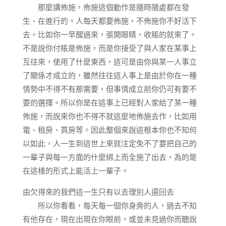
那麼講佈施，佈施這個動作是隨時隨處都在發
生、在進行的。人每天都要佈施，不佈施你不好活下
去。比如你一早醒過來，張開眼睛，收賬的就來了。
不是說你付賬是佈施，而是你接受了與人家在某事上
互往來，使用了什麼東西，這可是由你與某一人事立
了關係才成立的，雖然往往這人事上是由於你在一種
情勢中不得不有那需要，但事情成立前你仍可有要不
要的選擇。所以你是在這事上已經對人家給了某一種
佈施，而說來你也不得不就這麼地佈施去作，比如用
電、租房、買房等。因此整個來說這根本你也不知何
以如此，人一生到這世上來就注定免不了要把自己的
一輩子與每一方面的什麼綁上而全施了出去，為的是
在這樣的形式上能活上一輩子。
由欠得來的我們這一生只有以去理別人還回去
所以你看看，每天每一個你身旁的人，過去不知
有他存在，現在出現在你眼前，或並未見過你而聽說