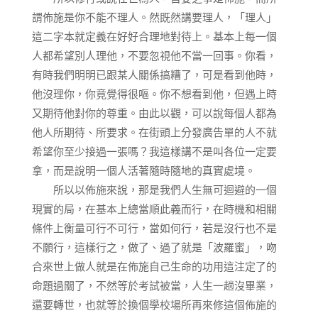
謂佈施是你不能不理人。然既然講要理人，「理人」
這二字本就定義在好好合理地對待上。基本上每一個
人都希望別人理他，不要忽視他不當一回事。你看，
有時我們明明已跟某人關係搞糟了，可是看到他時，
他沒理你，你竟覺得很嘔。你不想看到他，但遇上時
又期待他對你的尊重。由此以觀，可以說每個人都為
他人所期待、所要求。在街頭上分發廣告單的人不就
希望你至少接過一張嗎？我這樣講不是叫各位一定要
拿，而是說明一個人活著隨時隨地的真實處境。
所以以佈施來說，那是我們人生無可迴避的一個
現實的局，在基本上總當順此義而行，在時機和相關
條件上衡量可行不可行，當如何行，若是沒行也不是
不願行，這樣行之，做了、過了就是「波羅蜜」，吻
合來世上做人就是在佈施自己生命的功用這注定了的
命題過關了，不然等於考試被當，人生一趟沒畢業，
還要轉世，也就等於換個學校場所再來修這個佈施的