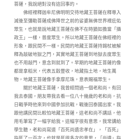
菩薩，我說絕對沒有這回事的。
佛經裡釋迦牟尼佛明明交待地藏王菩薩在釋尊入
滅後至彌勒菩薩成佛降世之前的娑婆無佛世界裡庇佑
眾生，也就是說地藏王菩薩在佛不在時猶如擔當「攝
政王」一樣，普度眾生。所以地藏王菩薩在佛經裡的
形象，跟民間不一樣。民間的地藏王菩薩持錫杖被解
釋為敲破地獄之門，其實地藏王菩薩到地獄去度眾生
也不用敲門，意念到就到了。早期的地藏王菩薩的像
都是拿稻米，代表五穀豐收，地藏指土地，地生萬
物，地藏王菩薩像手拿摩尼珠，意表賜福眾生。
關於地藏王菩薩，我曾經問過一個老和尚。有回
我去泰國，朋友帶我去看一位八十幾歲的老和尚，抗
日戰爭時他來到中國參加抗戰，戰後回泰國出家。我
跟他講民間比較怕地藏王菩薩，這老和尚不講話，他
用毛筆寫了一幅字給我。這幅字很有意思，我常講給
學生聽，老和尚寫道「百死尚遺忠孝在」，「百死」
指死了一百次，也就是死很多次的意思，「尚遺」指