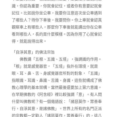
識，你認為重要，你就會記住，或者你有意要記就會
記住。比如說你坐公車，我要你注意這次坐公車遇到
了哪些人？待你下車後，我要問你。你上車就會認真
觀察車上有哪些人，那麼你下車後就能講出你在公車
看到哪些人，長的是什麼模樣。因為你用了心就會記
得，就能說得出來。
「自淨其意」的佛法宗旨
佛教講「五根、五識、五境」，強調識的作用。
「根」就是感覺器官，「五境」指外在環境，就是
眼、耳、鼻、舌、身感覺器官所對的對象，「五識」
指眼識、耳識、鼻識、舌識、身識，這些就構成了佛
教心理學的基本架構，當然最後還要加上第六意識。
在早期佛教的《阿含經》裡比較強調「意」。有人問
什麼叫佛教呢？有一個偈語說：「諸惡莫作，眾善奉
行，自淨其意，是諸佛教」。世界上所有的名門正派
的宗教都一定勸人「諸惡莫作，眾善奉行」的，這八