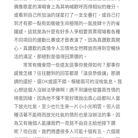
偶像歌星的演唱會上為其吶喊歡呼而得相似的幾分，
或看到自己所加油的球星打了一支全疊打，或自己打
到才有那一點有如衝破生命極限的一氣放肆十方的雀
躍感。這就是為什麼有好多人爭相要買票現場看各種
不同項目的運動比賽或才藝表演了。因為真讚歎真開
心，真讚歎的真情令人忘情地全然釋放而得到空暢快
活的滿足，那絕對是值得回票價的。
常常有機會問一些道友這事你覺得如何？那事你
感覺怎樣？往往聽到的回答都是「溫良恭儉讓」那調
調的還好、還OK或還不錯，模稜兩可的沒啥氣息。我
心想這個人沒辦法學佛啊！遇不到讓他發露真性情的
得度因緣，因為他不懂不管好壞說出真心話都叫人當
下放光吐氣，至少也化生來一片小小光明雲。但人這
種活著不能時而放光吐氣的情形也是沒辦法的事，因
為又有幾個人能讓我們一見就不由自主給他按下讚
呢？坦白說，我們周遭很多人可能十個有五、六個是