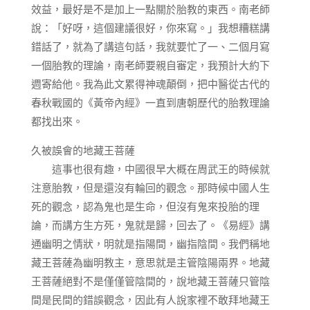
效益，最好是不是加上一點關於胎教的東西。南老師
說：「好呀，這個建議很好，你來寫。」我想糟糕講
錯話了，就為了講這句話，我就要忙了一、二個月寫
一個胎教的理論，南老師要親自審定，我預計大約下
週寄給他。我為此文累得神魂顛倒，把中醫從古代的
春秋戰國的《黃帝內經》一直到唐朝歷代的胎教理論
都找出來。
久被誤會的地藏王菩薩
這事也很有趣，中國很早大概在周武王的時候就
注意胎教，但是還沒有輪回的觀念。那時候中國人生
死的觀念，認為鬼也是生命，但沒有鬼來投胎的理
論，而講方生方死，鬼就是歸，回去了。《易經》講
通幽明之情狀，明就是指陽間，幽指陰間。我們稱地
藏王菩薩為幽明教主，意思就是主管陰陽兩界。地藏
王菩薩絕對不是僅僅管陰間的，說地藏王菩薩只管陰
間是民間的錯誤觀念，因此有人說家裡不敢拜地藏王