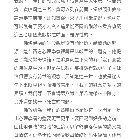
我的。「我」的觀念很強，就會產生人生第一個問題
貪，貪嗔癡這三者，貪可以列在前面。當然照佛教來
講還要往前推，比如貪從何來？那可能是癡，也就是
可以說有了癡才去貪。這是從不同的階段來看貪嗔癡
這三者哪個應該排在前面，是彈性的。
佛洛伊德的生命觀是從有胎開始，講問題的起
源，這在西方心理學家裡算是比較早的。還有，他提
出了戀父戀母情結，是追溯到生下來的有「我」意識
的時候產生的，但是在佛教裡那推溯得就更早了。佛
洛伊德沒有前世的觀念，只知道這一世，也就是從人
生下來時算起。而佛教看來，「我」的觀念是多世的
累積，我們等一下會講第八識，第八識帶來中陰身，
另外還想談一下死亡的問題。
佛教認為「我」的貪嗔癡不是從這一世開始，是
比心理學講的還要更早更早，要回溯到好多劫之前。
因此用佛教的投胎的理論可以解釋佛洛伊德的戀父戀
母情結。佛洛伊德的戀父戀母情結從出生後講，他用