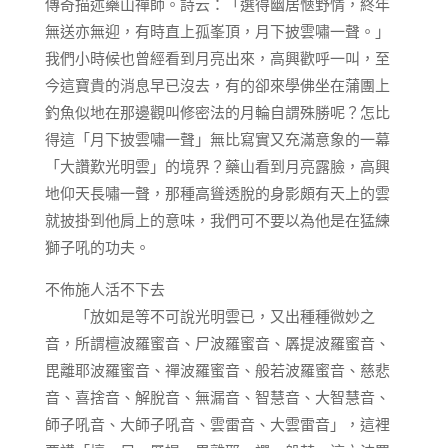
傳奇描述藥山禪師。詩云：「選得幽居愜野情，終年
無送亦無迎，有時直上孤峯頂，月下披雲嘯一聲。」
我們小時候也曾經看到月亮出來，高興歡呼一叫，至
今這寶貴的消息早已沒去，有的卻來學佛坐在蒲團上
釣魚似地在那邊觀叫修密法的月輪自謂殊勝呢？怎比
得這「月下披雲嘯一聲」無比寫實又充滿意象的一幕
「大讚歎光明雲」的境界？藥山看到月亮露臉，高興
地仰天長嘯一聲，那種高聳透脫的身影頗有天上的雲
就披掛到他肩上的意味，我們可不要以為他是在猛練
獅子吼的功夫。
不佈施人活不下去
「放如是等不可說光明雲已，又出種種微妙之
音，所謂檀波羅蜜音、尸波羅蜜音、羼提波羅蜜音、
毘離耶波羅蜜音、禪波羅蜜音、般若波羅蜜音、慈悲
音、喜捨音、解脫音、無漏音、智慧音、大智慧音、
師子吼音、大師子吼音、雲雷音、大雲雷音」，這裡