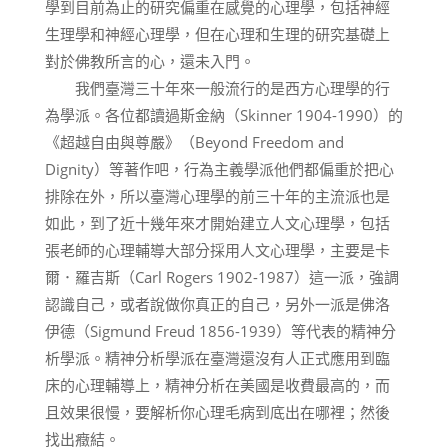
學到目前為止的研究偏重在感覺的心理學，包括神經
生理學和神經心理學，但在心理和生理的研究基礎上
對於佛教所言的心，還未入門。
我們臺灣三十年來一般流行的是西方心理學的行
為學派。各位都讀過斯金納（Skinner 1904-1990）的
《超越自由與尊嚴》（Beyond Freedom and
Dignity）等著作吧，行為主義學派他們都偏重於把心
排除在外，所以臺灣心理學的前三十年的主流派也是
如此，到了近十幾年來才開始建立人文心理學，包括
張老師的心理輔導大部分採用人文心理學，主要是卡
爾．羅吉斯（Carl Rogers 1902-1987）這一派，強調
認識自己，或者說做你真正的自己，另外一派是佛洛
伊德（Sigmund Freud 1856-1939）等代表的精神分
析學派。精神分析學派在臺灣還沒有人正式應用到臨
床的心理輔導上，精神分析在美國是收費最高的，而
且效果很慢，要解析你心理毛病到底出在哪裡；然後
找出癥結。