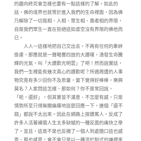
的趨向終究會怎樣也要有一點這樣的了解。如此的
話，佛的境界也就等於進入我們的生命裡面，因為佛
乃解除了一切我相、人相、眾生相、壽者相的界限，
自是我們眾生一直在拒絕這如虛空沒有界限的佛他而
已。
人人一這樣地把自己交出去，不再有任何的牽絆
掛慮，那應就是一聲喝響四放的大讚嘆，湧發生命騰
輝的光氣，叫「大讚歎光明雲」了吧！然而說實話，
我們一生裡能有幾次真心的讚歎呢？所遇周遭的人事
物究竟有多少回你不及思量，當下覺得好棒棒，樂興
莫名？人家問這怎樣、那如何？你不是常回說，
「呃，還好」，但其實並不滿意、不怎麼有感，只是
情勢所至只得無關痛癢地這麼回應一下，連個「還不
錯」都說不太出來。因此在網路上按讚罵人，反成了
許多人活著補償人生太多缺憾的一種反面的痛快之舉
了。並且，這是不是也反襯了一個人到處隨口這也感
恩、那也感恩，會不會只是以一種流於制式的謙禮來