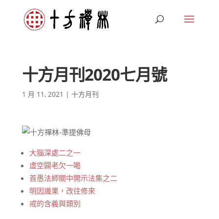
十方月刊2020七月號
1 月 11, 2021
|
十方月刊
大腦深處二之一
虛空闢老欠一喝
首愚法師關中開示法集之二
明因識果，改往修來
戒的含義與類別