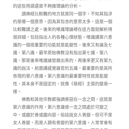
的這些用語還是不夠做理論的分析。
讀佛經比較難的地方就是同一個字，不知其指涉
的是哪一個意思，因為其包含的意思太多，這是一個
比較難讀之處。後來的唯識理論裡在這方面就解析得
很詳細，包括指出人的各種心理狀態。唯識講第六意
識的一個很重要的功能就是能變性，後來又有論及七
識、第八識，最早原始佛教沒有指出第七識、第八
識，那是後來唯識論發展出來的，再後來更又有第九
識的說法。前面講感覺器官的五識，最重要的是其所
依現的第六意識。第六意識的最重要特性就是能變
性，其本身不是固定的，就像《易經》主張的變易一
樣。
佛教和其他宗教都強調善惡在一念之間，這就是
第六意識的作用，第六意識使一念之間處於可變之
中，或趨於善或趨向惡。俗話說女人善變，但可不是
女人善變，而是人類有善變的第六意識。人常常會有