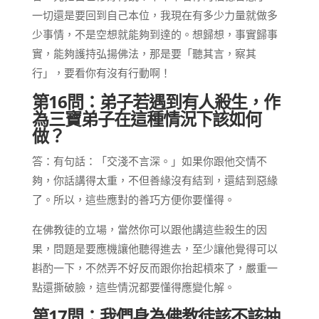
一切還是要回到自己本位，我現在有多少力量就做多
少事情，不是空想就能夠到達的。想歸想，事實歸事
實，能夠護持弘揚佛法，那是要「聽其言，察其
行」，要看你有沒有行動啊！
第16問：弟子若遇到有人殺生，作
為三寶弟子在這種情況下該如何
做？
答：有句話：「交淺不言深。」如果你跟他交情不
夠，你話講得太重，不但善緣沒有結到，還結到惡緣
了。所以，這些應對的善巧方便你要懂得。
在佛教徒的立場，當然你可以跟他講這些殺生的因
果，問題是要應機讓他聽得進去，至少讓他覺得可以
斟酌一下，不然弄不好反而跟你抬起槓來了，嚴重一
點還撕破臉，這些情況都要懂得應變化解。
第17問：我們身為佛教徒該不該抽