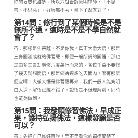
你的妄想也越多。所以六祖告訴慧明禪師，「不思
善、不思惡」，好壞都不著，當下了然就對了。
第14問：修行到了某個時候是不是
無所不通，這時是不是不學自然就
會了？
答：那樣是佛菩薩，不是你我。真正大徹大悟，那是
三身圓滿成就的佛菩薩，即便一般所謂的開悟，那也
是由多生累劫廣修六度萬行而來的。各位千萬不要修
了幾天就想開悟，那是癩蛤蟆想吃天鵝肉，哪有那麼
便宜啊！大徹大悟是佛菩薩再來，我們一般人能夠明
白大道，解悟已經不錯了。證悟是不但理解到，同時
也能夠做到。
第15問：我發願修習佛法，早成正
果，護持弘揚佛法，這樣發願是否
可以？
答：先把自己修好再說！早不早看你的福德智慧了，