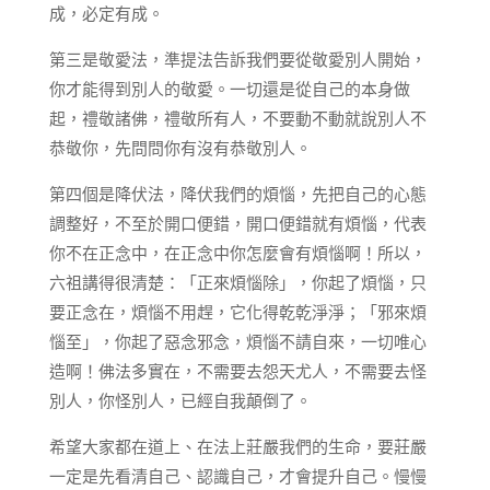
成，必定有成。
第三是敬愛法，準提法告訴我們要從敬愛別人開始，
你才能得到別人的敬愛。一切還是從自己的本身做
起，禮敬諸佛，禮敬所有人，不要動不動就說別人不
恭敬你，先問問你有沒有恭敬別人。
第四個是降伏法，降伏我們的煩惱，先把自己的心態
調整好，不至於開口便錯，開口便錯就有煩惱，代表
你不在正念中，在正念中你怎麼會有煩惱啊！所以，
六祖講得很清楚：「正來煩惱除」，你起了煩惱，只
要正念在，煩惱不用趕，它化得乾乾淨淨；「邪來煩
惱至」，你起了惡念邪念，煩惱不請自來，一切唯心
造啊！佛法多實在，不需要去怨天尤人，不需要去怪
別人，你怪別人，已經自我顛倒了。
希望大家都在道上、在法上莊嚴我們的生命，要莊嚴
一定是先看清自己、認識自己，才會提升自己。慢慢