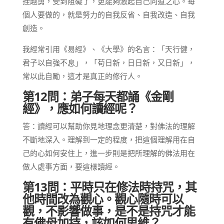
挫越勇，受到阻礙了，更能夠激起自己向道之心。每
個人要做的，就是努力的自我反省、自我改造、自我
創造。
我經常引用《易經》、《大學》的名言：「天行健，
君子以自強不息」，「苟日新，日日新，又日新」，
常以此自勵，這才是真正的修行人。
第12問：弟子每天都誦《金剛
經》，應如何讀經呢？
答：讀經可以幫助你見地理念更清楚，對佛法的理解
不斷地深入。理解到一定的程度，把這個理解用在自
己的心如何安住上，進一步則是把所理解的佛法用在
做人處事方面，要這樣讀經。
第13問：平時只在修法時持咒，其
他時間改為觀心。觀心隨時可以
觀，不影響做事，是不是持咒才能
有佛母加持，該如何思維？