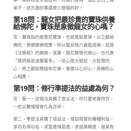
弟子，這方面的事還是少提倡的好。
第18問：龍女把最珍貴的寶珠供養
給佛陀，寶珠是象徵龍女的心嗎？
答：寶珠指的是摩尼寶珠，也就是如意珠。以之獻給
佛陀，表徵跟佛相應，所以龍女她八歲能成佛，這是
《法華經》的典故。其實，摩尼寶珠代表心，也代表
「摩訶般若波羅蜜多」，這心是大般若、大智慧的
心，將之獻給釋迦牟尼佛，象徵以心印心，與佛陀心
心相應。
第19問：修行準提法的益處為何？
答：第一，這個法具備了息災法，你只要老實持咒，
一些災難慢慢會化為吉祥。
第二，準提法具備了增益法，增加現實的種種利益，
求功名得功名，求富貴得富貴，求道業精進、道業有