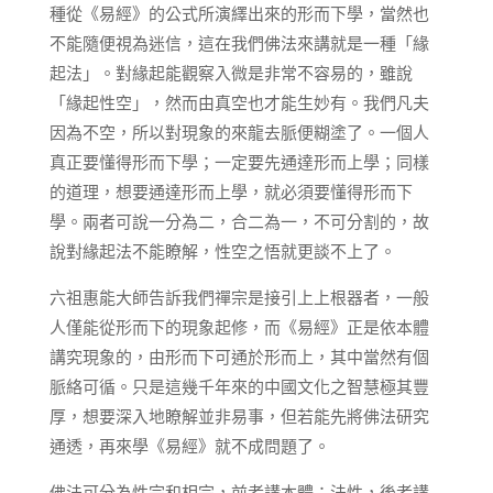
種從《易經》的公式所演繹出來的形而下學，當然也
不能隨便視為迷信，這在我們佛法來講就是一種「緣
起法」。對緣起能觀察入微是非常不容易的，雖說
「緣起性空」，然而由真空也才能生妙有。我們凡夫
因為不空，所以對現象的來龍去脈便糊塗了。一個人
真正要懂得形而下學；一定要先通達形而上學；同樣
的道理，想要通達形而上學，就必須要懂得形而下
學。兩者可說一分為二，合二為一，不可分割的，故
說對緣起法不能瞭解，性空之悟就更談不上了。
六祖惠能大師告訴我們禪宗是接引上上根器者，一般
人僅能從形而下的現象起修，而《易經》正是依本體
講究現象的，由形而下可通於形而上，其中當然有個
脈絡可循。只是這幾千年來的中國文化之智慧極其豐
厚，想要深入地瞭解並非易事，但若能先將佛法研究
通透，再來學《易經》就不成問題了。
佛法可分為性宗和相宗，前者講本體：法性，後者講