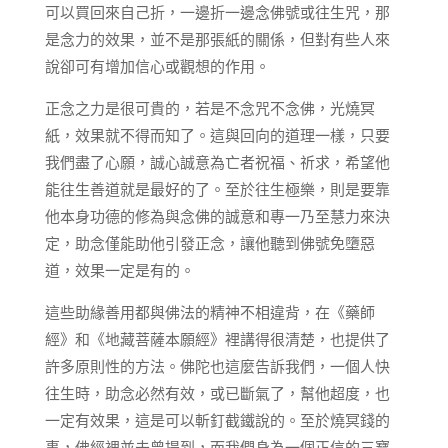
可以買回來自己折，一邊折一邊念佛號或往生咒，那
是念力的效果，並不是那張紙的關係，但對有些人來
說卻可有增加信心或觀想的作用。
正念之力是很可貴的，若是不念咒不念佛，光燒冥
紙，效果就不得而知了。這與回向的道理一樣，只要
我們盡了心願，誠心誠意為亡者祝福、祈求，希望他
能往生善道就是最好的了。至於往生極樂，則是要靠
他本身功德的修為與念佛的誠意和專一乃至慧力來決
定，助念僅能助他引發正念，讓他聽到佛號免墮惡
道，效果一定是有的。
這些助緣善用都與佛法的精神不相違背，在《藥師
經》和《地藏菩薩本願經》裡講得很清楚，也提供了
許多原則性的方法。佛陀也這麼告訴我們，一個人快
往生時，助念必然有效，或已斷氣了，幫他超度，也
一定有效果，這是可以斬釘截鐵說的。至於燒冥錢的
事，佛經裡並未曾提到，而我們身為一個正信的三寶