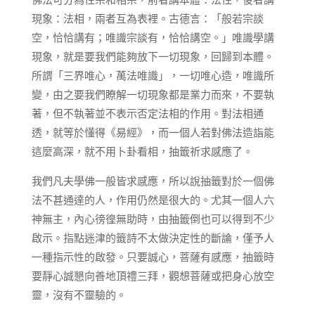
現象：法相，兩者互為表裡。古德言：「般若宗談
空，恰恰講有；唯識宗談有，恰恰講空。」唯識學講
現象，就是要我們能夠放下一切現象，回歸到本體。
所謂「三界唯心，萬法唯識」，一切唯心造，唯識所
變，由之要我們瞭解一切現象都是業力而來，不要執
著，但不執著並不表示否定法相的作用。對法相通
透，就等於懂得《易經》，而一個人若對佛法造詣能
這麼高深，就不用卜卦看相，抽籤祈求感應了。
我們凡夫學佛一般皆求感應，所以說抽籤對於一個佛
法不甚通達的人，作用仍然是很大的。尤其一個人六
神無主，內心徬徨無助時，由抽籤倒也可以得到不少
啟示。指點迷津的籤詩不太做決定性的斷論，僅予人
一種指示性的啟發。只要誠心，菩薩有感應，抽籤時
要靜心誠懇向善地頂禮三拜，觀想菩薩或把身心放空
靈，沒有不靈驗的。