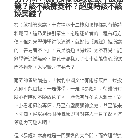
籤？該不該擲筊杯？超度時該不該
燒冥錢？
答：就抽籤來講，十方禪林十二樓和頂樓都設有籤詩
和籤筒，這乃是接引眾生、慰喻迷茫者的一種善巧方
便。但如果學佛學得很通透，就好比《易經》裡所講
的「善易者不卜」，只是精通《易經》太不容易，能
夠學得通透無礙，像孔子那樣到了七十歲能從心所欲
而不逾矩，入聖賢之流幾希？
南老師曾經講過：「我們中國文化有兩樣東西一經投
入即不能自拔，一是佛學，一是《易經》，待鑽研有
所心得時便不願放棄了。」歷代有許多文人雅士，對
卜卦看相極為專精，乃至有靈應通神之效，甚至能未
卜先知，僅以觀察眼神氣象即可對某人一目了然。這
等能力可迷人啊！
但《易經》本身就是一門通道的大學問，而命理學這