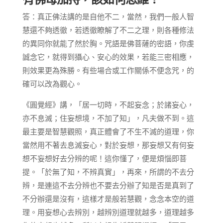
答：真正佛法講的是自他不二，當然，我們一般人智
慧還不夠透徹，若透徹瞭解了不二之理，則各種修法
的異同你就能了然於胸。咒語是佛菩薩的密語，你虔
誠念它，就得到攝心、安心的效果，若能三密相應，
則效果更為殊勝。有些場合或工作關係不便念咒，的
確可以改為觀心。
《圓覺經》講，「居一切時，不起妄念；於諸妄心，
亦不息滅；住妄想境，不加了知」，凡夫做不到。這
最主要是智慧觀照，真正體會了不生不滅的道理，你
當然用不著去息滅妄心，對於妄想，那妄想又有何妄
想不妄想好去分辨的呢！這你懂了，便是煩惱即菩
提。「於無了知，不辨真實」，再來，所謂的不去分
辨，是連這不去分辨也不要去分辦了知是否是真到了
不分辦還是沒有，這樣才是般若慧觀，念念本空的道
理。用妄想心去辨別，越辨別道理就越多，道理越多