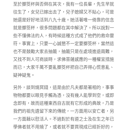
至於擲筊杯與否倒在其次，我有一位長輩，先生早就
往生了，女兒已嫁出去了，兒子媳婦又不貼心，可是
她還是好好地活到八九十歲。她活著唯一倚靠的信念
就是擲筊杯，很多問題都在其中解決了。所以說對一
些不懂佛法的人，有時候這種方式成了他們的救命靈
符。事實上，只要一心誠懇不一定要擲筊杯，當然這
也不是鼓勵大家去抽籤，抽籤只是在處境進退兩難，
又找不到人可商談時，求佛菩薩感應的一種權宜措施
而已，大家千萬不要亂擲筊杯把自己弄得心慌意亂、
疑神疑鬼。
另外，談到燒冥錢，這是由於凡夫都是著相的，事事
物物都要以眼見手觸為憑，沒有幾人能學到空，或即
念即有，故而這種東西自古就有它形成的典故，乃是
我們的祖先遺留下來的傳統，一方面用以安亡者，另
一方面藉以慰活人。不過對於有道之士及在生之年已
學佛者就不用燒了，或者就不要買現成已經折好的，