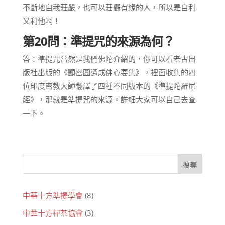
不斷地自我莊嚴，也可以莊嚴有緣的人，所以是自利
又利他啊！
第20問：準提咒的來源為何？
答：準提咒當然是我們佛陀介紹的，你可以看老古出
版社出版的《顯密圓通成佛心要集》，裡面收集的四
位印度密教大師翻譯了四種不同版本的《準提陀羅尼
經》，那就是準提咒的來源。詳細大家可以自己去查
一下。
中華十方準提學會
(8)
中華十方禪茶協會
(3)