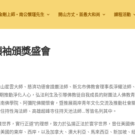
金剛上師 • 南公懷瑾先生
開山方丈 • 首愚大和尚
課程活動
領袖頒獎盛會
光山星雲大師、慈濟功德會證嚴法師、新北市佛教會理事長淨耀法師
長期推動淨化人心，弘法利生及引導佛教徒自我成長的財團法人佛教
閩南佛學院、阿彌陀佛關懷會，暨推展兩岸青年文化交流及推動社會
寺住持性海法師、高雄超峰寺住持天池法師…等皆名列其中。
嚴世界，實行正道”的理想，致力於弘揚正法於寰宇世界，曾任美國佛
於美國的東岸、西岸，以及加拿大、澳大利亞、馬來西亞、新加坡、