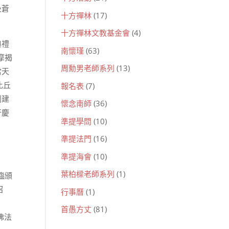
及蒼
十方禪林
(17)
十方禪林文教基金會
(4)
典禮
南懷瑾
(63)
摩揭
周勳男老師系列
(13)
當天
比丘
報名表
(7)
創建
懷念南師
(36)
行慶
準提學問
(10)
準提法門
(16)
準提海會
(10)
葉柏樑老師系列
(1)
親臨頒
召
行事曆
(1)
首愚方丈
(81)
佛法