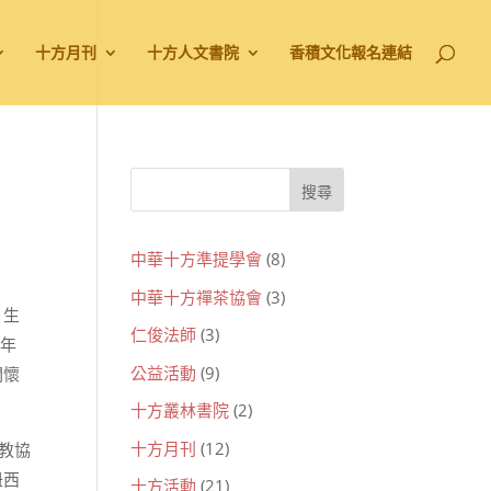
十方月刊
十方人文書院
香積文化報名連結
中華十方準提學會
(8)
中華十方禪茶協會
(3)
、生
仁俊法師
(3)
青年
公益活動
(9)
關懷
十方叢林書院
(2)
十方月刊
(12)
教協
紐西
十方活動
(21)