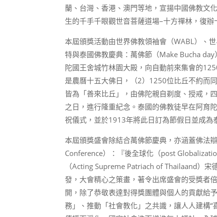
蘭、台灣、香港、澳門等地，宣揚中國佛教文
生的千手千眼觀世音菩薩道場–十方禪林，復辦
本屆頒獎活動由世界佛教領袖會（WABL）、世
特與泰國佛教慶典：萬佛節（Make Bucha
陀國王舍城竹林園大殿，向自動前來集會的12
是農曆十五大佛日，（2）1250位比丘不約而
皆為「善來比丘」，由佛陀親自剃度、授戒，
之日，進行隆重紀念。泰國的佛教徒早在阿育
祝儀式，並於1913年將此日訂為節假日並成
本屆頒獎盛會除結合萬佛節慶典，亦涵蓋佛法辯論大賽、傳燈
Conference）：『後全球化（post Glo
（Acting Supreme Patriach of Thaila
發，大會精心之策畫，著令出席盛會的受獎者倍
開，除了恭敬表達對得獎團體與個人的貢獻給
務」、推動「社會教化」之共識，讓人人建構“