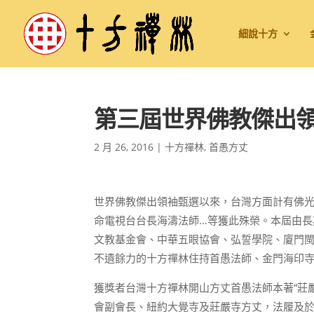
細說十方
第三屆世界佛教傑出
2 月 26, 2016
|
十方禪林
,
首愚方丈
世界佛教傑出領袖甄選以來，台灣方面計有佛
命電視台台長海濤法師…等獲此殊榮。本屆由
文教基金會、中華五眼協會、弘誓學院、廈門
不遺餘力的十方禪林住持首愚法師、金門海印
獲獎者台灣十方禪林開山方丈首愚法師本著“莊
會副會長、紐約大覺寺及莊嚴寺方丈，法履及