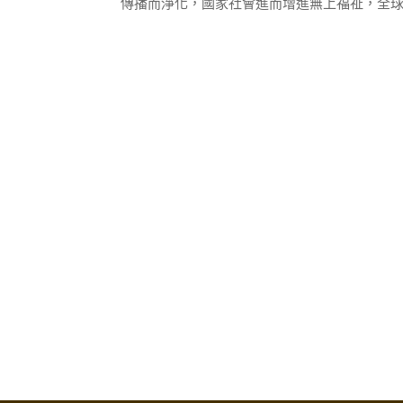
傳播而淨化，國家社會進而增進無上福祉，全