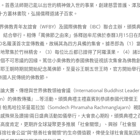
化。首愚法師期己能以出世的精神做入世的事業，創建慈雲普護、澤
十方叢林書院，弘揚儒釋道諸子百家。
界佛教青年友誼會（WFBY）及國際佛教會（IBC）聯合主辦，頒獎
 day）結合舉行。相傳「萬佛節之由來」係釋迦牟尼佛於泰曆3月15日在
50名羅漢首次宣傳教義，故稱其為四方具備的集會。據悉即為（1）
同地聚集於竹林精舍，（3）每位比丘都已證得了阿羅漢果，（4）諸
四個不可思議的因緣。篤信小乘佛教的泰國佛教徒視該次集會為佛教
陀耶王朝時期就開始紀念萬佛節，至曼谷王朝五世王時，官方開始舉
為泰國人民傳統的佛教節。
與世界佛教領袖會議（International Buddhist Leader
balization）的佛教傳播』…等活動。頒獎典禮主禮嘉賓則恭請泰國代理僧王
and）宋德 帕馬哈拉茶曼葛拉加（Somdech Phramaha Rachmanglajarn）
感殊榮及讚揚!兩日盛典活動如儀舉行，大會衷心期盼，頒獎典禮之
予高度肯定，更期許全球凝聚更多推展「社會關懷」、興辦「社會服
喜捨社會公益”與“慈善社會關懷”的生命價值觀，俾使全球社會風氣因