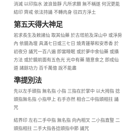
消滅 以印指水 波浪皆靜 凡所求願 無不稱遂 何況更能
結印 齊戒 依法持誦 不轉肉身 往四方淨土
第五天得大神足
若求長生及敕諸仙 取其仙藥 於古塔前及深山中 或淨房
內 依鏡為壇 具滿七日或三七日 燒青蓮華和安悉香 於
初夜分 誦咒一百八遍 即當睡眠 或於夢中食仙藥 或攝
方法 或於鏡前面有五色光 光中有藥 隨意食之 即成仙
道 諸餘功力 百千萬億 說不能盡
準提別法
先以左手頭指 無名指 小指 三指在於掌中 以大拇指 捻
頭指無名指 小指甲上 右手亦然 相合二中指頭相拄 誦
咒
結界印 左右二手中指 無名指 向內相叉 二小指直豎 二
頭指相拄 二手大指各捻頭指中節 誦咒