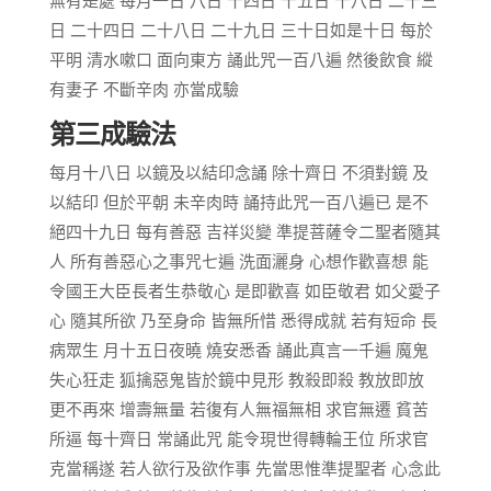
無有是處 每月一日 八日 十四日 十五日 十八日 二十三
日 二十四日 二十八日 二十九日 三十日如是十日 每於
平明 清水嗽口 面向東方 誦此咒一百八遍 然後飲食 縱
有妻子 不斷辛肉 亦當成驗
第三成驗法
每月十八日 以鏡及以結印念誦 除十齊日 不須對鏡 及
以結印 但於平朝 未辛肉時 誦持此咒一百八遍已 是不
絕四十九日 每有善惡 吉祥災變 準提菩薩令二聖者隨其
人 所有善惡心之事咒七遍 洗面灑身 心想作歡喜想 能
令國王大臣長者生恭敬心 是即歡喜 如臣敬君 如父愛子
心 隨其所欲 乃至身命 皆無所惜 悉得成就 若有短命 長
病眾生 月十五日夜曉 燒安悉香 誦此真言一千遍 魔鬼
失心狂走 狐擒惡鬼皆於鏡中見形 教殺即殺 教放即放
更不再來 增壽無量 若復有人無福無相 求官無遷 貧苦
所逼 每十齊日 常誦此咒 能令現世得轉輪王位 所求官
克當稱遂 若人欲行及欲作事 先當思惟準提聖者 心念此