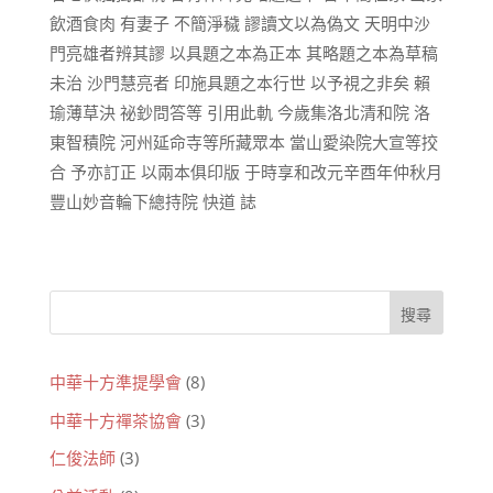
飲酒食肉 有妻子 不簡淨穢 謬讀文以為偽文 天明中沙
門亮雄者辨其謬 以具題之本為正本 其略題之本為草稿
未治 沙門慧亮者 印施具題之本行世 以予視之非矣 賴
瑜薄草決 祕鈔問答等 引用此軌 今歲集洛北清和院 洛
東智積院 河州延命寺等所藏眾本 當山愛染院大宣等挍
合 予亦訂正 以兩本俱印版 于時享和改元辛酉年仲秋月
豐山妙音輪下總持院 快道 誌
中華十方準提學會
(8)
中華十方禪茶協會
(3)
仁俊法師
(3)