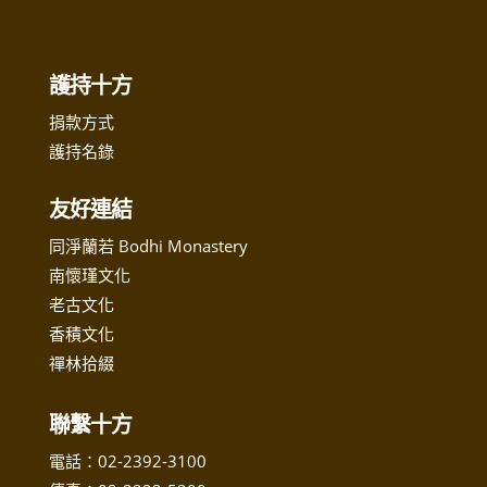
護持十方
捐款方式
護持名錄
友好連結
同淨蘭若 Bodhi Monastery
南懷瑾文化
老古文化
香積文化
禪林拾綴
聯繫十方
電話：
02-2392-3100