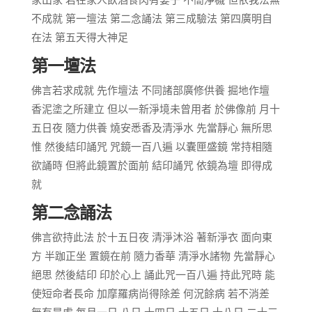
不成就 第一壇法 第二念誦法 第三成驗法 第四廣明自
在法 第五天得大神足
第一壇法
佛言若求成就 先作壇法 不同諸部廣修供養 掘地作壇
香泥塗之所建立 但以一新淨境未曾用者 於佛像前 月十
五日夜 隨力供養 燒安悉香及清淨水 先當靜心 無所思
惟 然後結印誦咒 咒鏡一百八遍 以囊匣盛鏡 常持相隨
欲誦時 但將此鏡置於面前 結印誦咒 依鏡為壇 即得成
就
第二念誦法
佛言欲持此法 於十五日夜 清淨沐浴 著新淨衣 面向東
方 半跏正坐 置鏡在前 隨力香華 清淨水諸物 先當靜心
絕思 然後結印 印於心上 誦此咒一百八遍 持此咒時 能
使短命者長命 加摩羅病尚得除差 何況餘病 若不消差