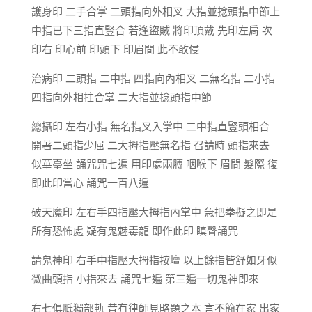
護身印 二手合掌 二頭指向外相叉 大指並捻頭指中節上
中指已下三指直豎合 若逢盜賊 將印頂戴 先印左肩 次
印右 印心前 印頭下 印眉間 此不敢侵
治病印 二頭指 二中指 四指向內相叉 二無名指 二小指
四指向外相拄合掌 二大指並捻頭指中節
總攝印 左右小指 無名指叉入掌中 二中指直豎頭相合
開著二頭指少屈 二大拇指壓無名指 召請時 頭指來去
似華臺坐 誦咒咒七遍 用印處兩膊 咽喉下 眉間 髮際 復
即此印當心 誦咒一百八遍
破天魔印 左右手四指壓大拇指內掌中 急把拳擬之即是
所有恐怖處 疑有鬼魅毒龍 即作此印 瞋聲誦咒
請鬼神印 右手中指壓大拇指按壇 以上餘指皆舒如牙似
微曲頭指 小指來去 誦咒七遍 第三遍一切鬼神即來
右七俱胝獨部軌 昔有律師見略題之本 言不簡在家 出家