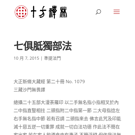
七俱胝獨部法
10 月 7, 2015
|
準提法門
大正新脩大藏經 第二十冊 No. 1079
三藏沙門無畏譯
總攝二十五部大漫荼羅印 以二手無名指小指相叉於內
二中指直豎相拄 二頭指附二中指第一節 二大母指捻左
右手無名指中節 若有召請 二頭指來去 佛言此咒及印能
滅十惡五逆一切重罪 成就一切白法功德 作此法不簡在
家出家 若在家人飲酒食肉有妻子 不簡淨穢 但依我法無