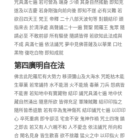
咒具滿七遍 若可營為 端身 少頃 其身自然搖動 即知克
遂及以吉慶 若身剛強向前向後 即知不遂 必有災難 若
欲召四天王 梵王 帝釋 二十八部天波旬等 對鏡結印 頭
指來去 於清淨處 高聲誦二十一遍 賢聖 閻羅王 鬼眾 隨
請必至 不敢前卻 所有驅使 隨請皆得 若欲知此法成與
不成 具滿七遍 依法誦咒 夢中見佛菩薩及以華果 口吐
黑物 復吃白物 即知成就
第四廣明自在法
佛言此陀羅尼有大勢力 移須彌山及大海水 咒乾枯木能
生華菓 若常誦持 水不能溺 火不能燒 毒藥 刀兵 怨病皆
不能害 若知地中有寶藏物 結印 誦咒具滿七遍 地中伏
藏自然涌出 隨意所欲 皆得充足 軍陳賊難 結印印指之
隨所皆悉退散 若有卒為鬼神傷死 結印誦咒七遍 以印印
心 卒死重病 即令卻活 宅舍不安 鬼神作禍 咒土四塊 鎮
之即去 若又有人六親不和 人不愛念 依法誦咒 所向和
合 聞名見身 皆生歡喜 欲不捨離 猛火之中 以印指火 即